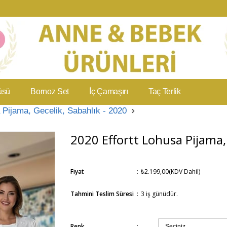
üsü
Bornoz Set
İç Çamaşırı
Taç Terlik
 Pijama, Gecelik, Sabahlık - 2020
2020 Effortt Lohusa Pijama, 
Fiyat
:
₺2.199,00
(KDV Dahil)
Tahmini Teslim Süresi
:
3 iş günüdür.
Renk
: