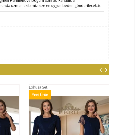
düğmeli Hamilelik ve Doğum Sonrası Rahatlıkla
unda uzman ekibimiz size en uygun beden gönderilecektir.
Lohusa Set.
Yeni Ürün