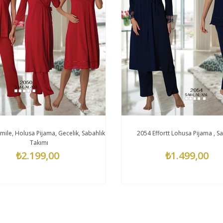
mile, Holusa Pijama, Gecelik, Sabahlık
2054 Effortt Lohusa Pijama , Sa
Takımı
₺2.199,00
₺1.499,00