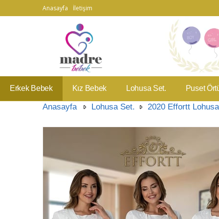
Anasayfa
İletişim
Erkek Bebek
Kız Bebek
Lohusa Set.
Puset Ört
Anasayfa
Lohusa Set.
2020 Effortt Lohusa