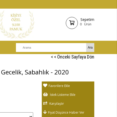
Sepetim
0
Ürün
< < Önceki Sayfaya Dön
Gecelik, Sabahlık - 2020
Favorilere Ekle
İstek Listeme Ekle
Karşılaştır
Fiyat Düşünce Haber Ver