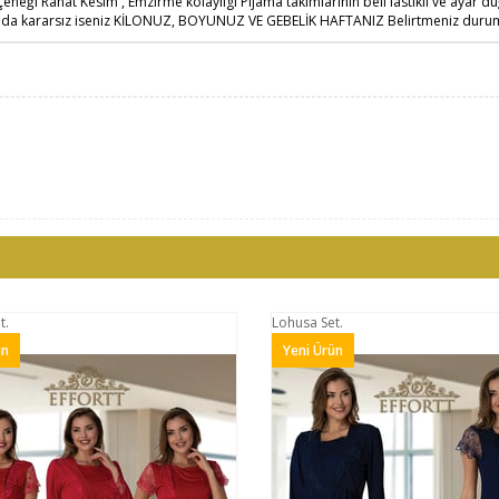
eneği Rahat Kesim , Emzirme kolaylıgı Pijama takımlarının beli lastikli ve ayar 
unda kararsız iseniz KİLONUZ, BOYUNUZ VE GEBELİK HAFTANIZ Belirtmeniz durum
.
Lohusa Set.
n
Yeni Ürün