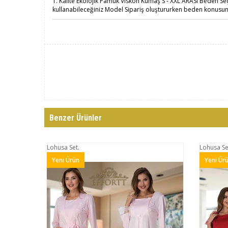
1. Kalite Ekolojik Pamuk Viskon Kumaş S - XXL ARASI Beden Seç
kullanabileceğiniz Model Sipariş oluştururken beden konus
Benzer Ürünler
Lohusa Set.
Lohusa Set
Yeni Ürün
Yeni Ürü